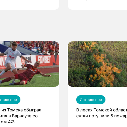
по ОМС!
тересное
Интересное
 из Томска обыграл
В лесах Томской област
мп» в Барнауле со
сутки потушили 5 пожа
том 4:3