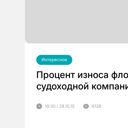
Интересное
Процент износа фл
судоходной компани
19:30 / 28.10.15
6128