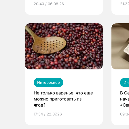
из Томска
20:40 / 06.08.26
21:32
Интересное
Ин
Не только варенье: что еще
В С
можно приготовить из
нач
ягод?
«Св
жиз
17:34 / 22.07.26
09:34