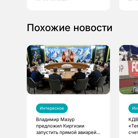
выиграть призы
Похожие новости
Интересное
Ин
Владимир Мазур
КДВ
предложил Киргизии
«Те
запустить прямой авиарейс
сче