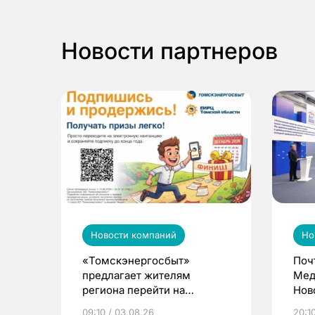
Новости партнеров
Новости компаний
Но
«Томскэнергосбыт»
Поч
предлагает жителям
Мед
региона перейти на
Нов
электронные квитанции и
про
09:10 / 03.08.26
20:10