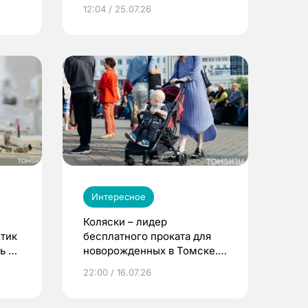
12:04 / 25.07.26
Интересное
Коляски – лидер
етик
бесплатного проката для
ь до
новорожденных в Томске.
Что еще берут родители?
22:00 / 16.07.26