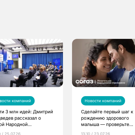
вости компаний
Новости компаний
ти 3 млн идей: Дмитрий
Сделайте первый шаг к
ведев рассказал о
рождению здорового
ой Народной
малыша — проверьте
грамме ЕР
репродуктивное здоров
 / 25.07.26
13:10 / 23.07.26