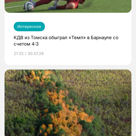
Интересное
КДВ из Томска обыграл «Темп» в Барнауле со
счетом 4:3
21:32 / 30.07.26