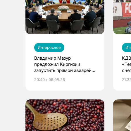
Интересное
Ин
Владимир Мазур
КДВ
предложил Киргизии
«Те
запустить прямой авиарейс
сче
из Томска
20:40 / 06.08.26
21:32