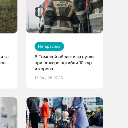
Интересное
и за
В Томской области за сутки
ров
при пожаре погибли 10 кур
и корова
12:04 / 25.07.26