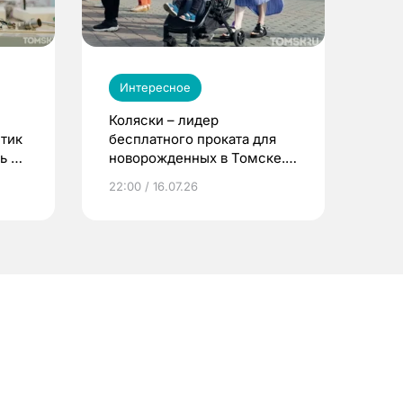
Интересное
Коляски – лидер
етик
бесплатного проката для
ь до
новорожденных в Томске.
Что еще берут родители?
22:00 / 16.07.26