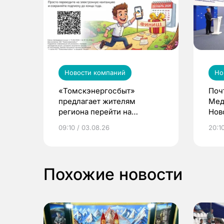
Новости компаний
Но
«Томскэнергосбыт»
Поч
предлагает жителям
Мед
региона перейти на
Нов
электронные квитанции и
про
09:10 / 03.08.26
20:10
выиграть призы
Похожие новости