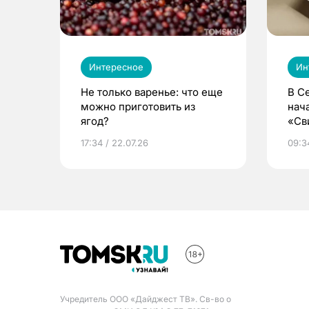
Интересное
Ин
Не только варенье: что еще
В С
можно приготовить из
нач
ягод?
«Св
жиз
17:34 / 22.07.26
09:34
Учредитель ООО «Дайджест ТВ». Св-во о