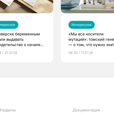
тересное
Интересное
еверске беременным
«Мы все носители
али выдавать
мутаций»: томский ген
идетельство о начале
— о том, что нужно знат
ни»
беременности
 / 21.07.26
08:30 / 17.07.26
Разделы
Документация