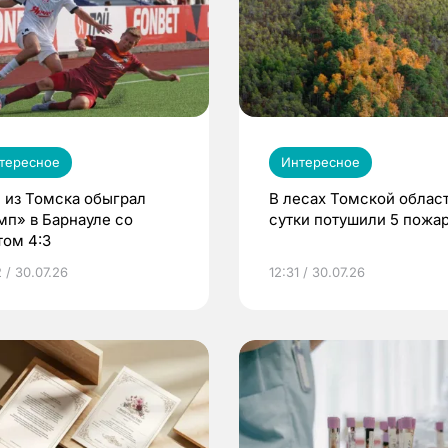
тересное
Интересное
 из Томска обыграл
В лесах Томской област
мп» в Барнауле со
сутки потушили 5 пожа
том 4:3
 / 30.07.26
12:31 / 30.07.26