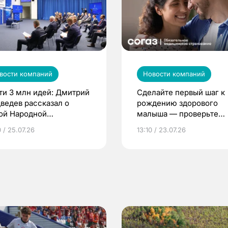
вости компаний
Новости компаний
ти 3 млн идей: Дмитрий
Сделайте первый шаг к
ведев рассказал о
рождению здорового
ой Народной
малыша — проверьте
грамме ЕР
репродуктивное здоров
 / 25.07.26
13:10 / 23.07.26
по ОМС!