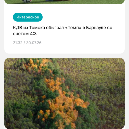
Интересное
КДВ из Томска обыграл «Темп» в Барнауле со
счетом 4:3
21:32 / 30.07.26