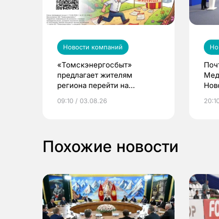
Новости компаний
Но
«Томскэнергосбыт»
Поч
предлагает жителям
Мед
региона перейти на
Нов
электронные квитанции и
про
09:10 / 03.08.26
20:10
выиграть призы
Похожие новости