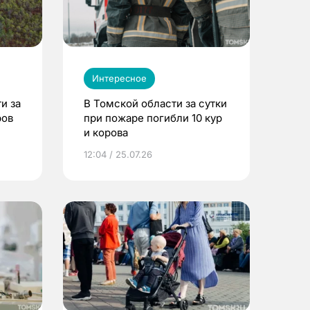
Интересное
и за
В Томской области за сутки
ров
при пожаре погибли 10 кур
и корова
12:04 / 25.07.26