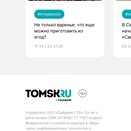
Интересное
Ин
Не только варенье: что еще
В С
можно приготовить из
нач
ягод?
«Св
жиз
17:34 / 22.07.26
09:34
Учредитель ООО «Дайджест ТВ». Св-во о
регистрации СМИ ЭЛ №ФС 77-71671 выдано
Федеральной службой по надзору в сфере
связи, информационных технологий и