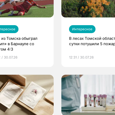
тересное
Интересное
 из Томска обыграл
В лесах Томской област
мп» в Барнауле со
сутки потушили 5 пожа
том 4:3
 / 30.07.26
12:31 / 30.07.26