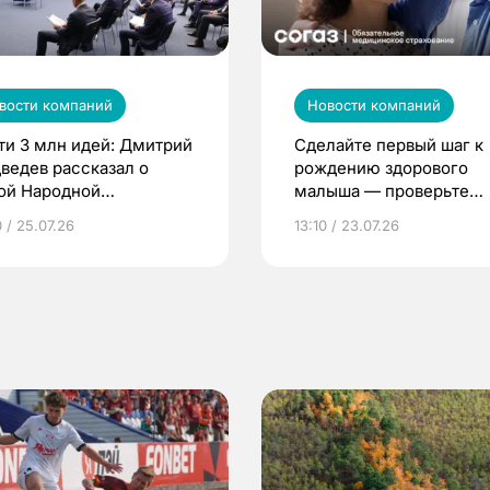
вости компаний
Новости компаний
ти 3 млн идей: Дмитрий
Сделайте первый шаг к
ведев рассказал о
рождению здорового
ой Народной
малыша — проверьте
грамме ЕР
репродуктивное здоров
 / 25.07.26
13:10 / 23.07.26
по ОМС!