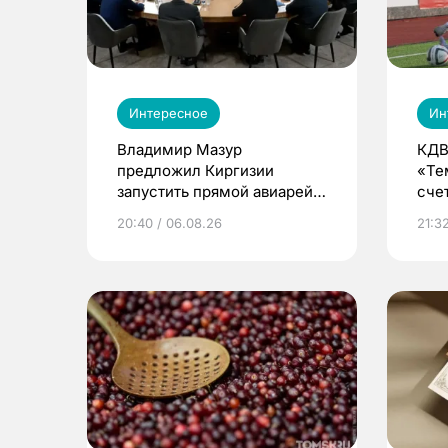
Интересное
Ин
Владимир Мазур
КДВ
предложил Киргизии
«Те
запустить прямой авиарейс
сче
из Томска
20:40 / 06.08.26
21:32