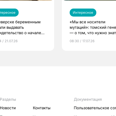
тересное
Интересное
еверске беременным
«Мы все носители
али выдавать
мутаций»: томский ген
идетельство о начале
— о том, что нужно знат
ни»
беременности
 / 21.07.26
08:30 / 17.07.26
Разделы
Документация
Новости
Контакты
Пользовательское со