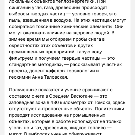
локальных объектов теплоэнергетики. При
сжигании угля, газа, древесины происходят
выбросы твердых частиц — условно говоря, это
пыль, взвешенная в воздухе. На этих частицах могут
собираться токсичные химические элементы. Они
могут оказывать влияние на здоровье людей. В
зимнее время мы отбираем пробы снега в
окрестностях этих объектов и других
промышленных предприятий, талую воду
фильтруем и получаем твердые частицы — это
стандартная методика», — рассказывает участник
проекта, доцент кафедры геоэкологии и
геохимии Анна Таловская.
Полученные показатели ученые сравнивают с
составом снега в Среднем Васюгане — это
заповедная зона в 480 километрах от Томска, здесь
отсутствуют антропогенные объекты. Политехники
проводят исследования на промышленных
объектах, которые в работе используют не только
уголь, но и газ, древесину, жидкое топливо —
мазут. В выбросах ученые обнаруживают