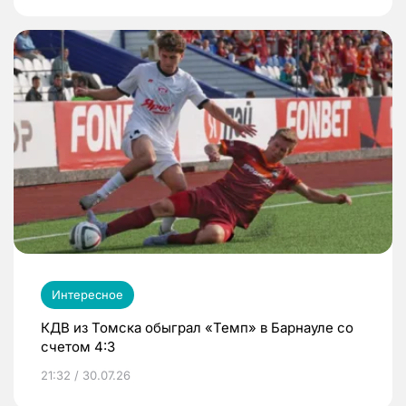
Интересное
КДВ из Томска обыграл «Темп» в Барнауле со
счетом 4:3
21:32 / 30.07.26