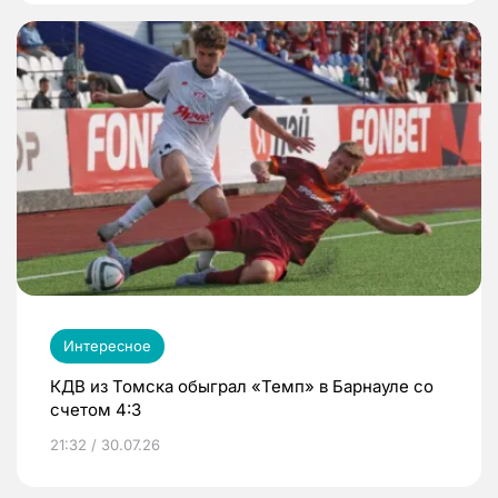
Интересное
КДВ из Томска обыграл «Темп» в Барнауле со
счетом 4:3
21:32 / 30.07.26