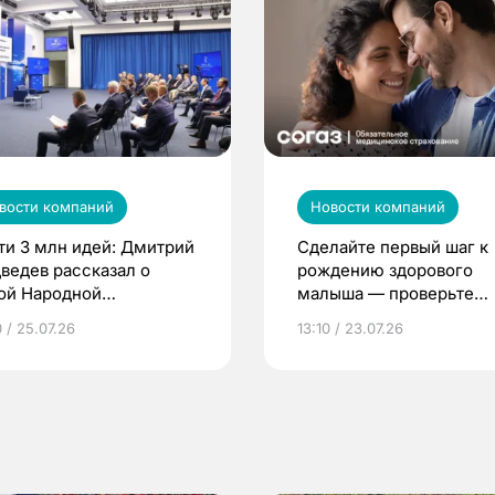
вости компаний
Новости компаний
ти 3 млн идей: Дмитрий
Сделайте первый шаг к
ведев рассказал о
рождению здорового
ой Народной
малыша — проверьте
грамме ЕР
репродуктивное здоров
 / 25.07.26
13:10 / 23.07.26
по ОМС!