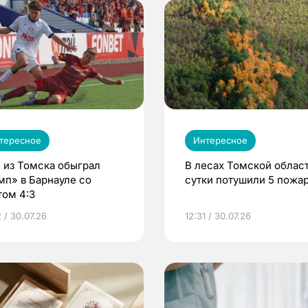
тересное
Интересное
 из Томска обыграл
В лесах Томской област
мп» в Барнауле со
сутки потушили 5 пожа
том 4:3
 / 30.07.26
12:31 / 30.07.26