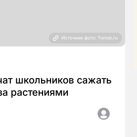
Источник фото: Tomsk.ru
чат школьников сажать
за растениями