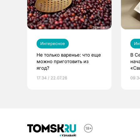
Интересное
Ин
Не только варенье: что еще
В С
можно приготовить из
нач
ягод?
«Св
жиз
17:34 / 22.07.26
09:34