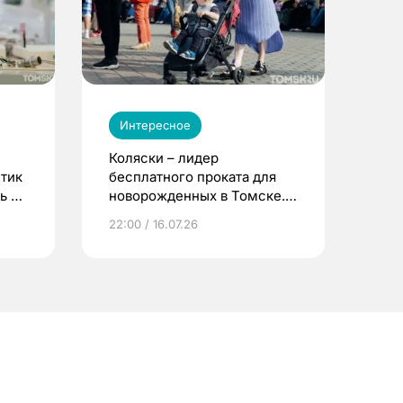
Интересное
Коляски – лидер
етик
бесплатного проката для
ь до
новорожденных в Томске.
Что еще берут родители?
22:00 / 16.07.26