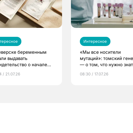
тересное
Интересное
еверске беременным
«Мы все носители
али выдавать
мутаций»: томский ген
идетельство о начале
— о том, что нужно знат
ни»
беременности
 / 21.07.26
08:30 / 17.07.26