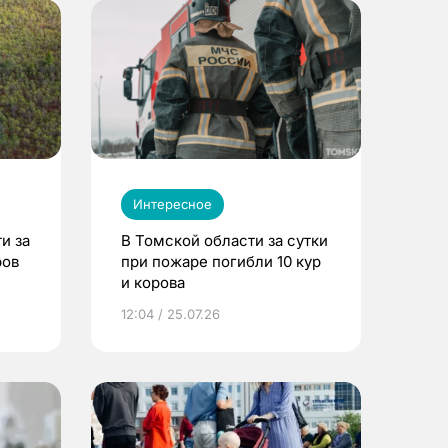
Интересное
и за
В Томской области за сутки
ров
при пожаре погибли 10 кур
и корова
12:04 / 25.07.26