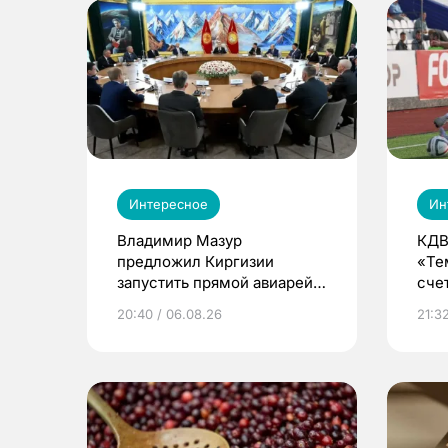
Интересное
Ин
Владимир Мазур
КДВ
предложил Киргизии
«Те
запустить прямой авиарейс
сче
из Томска
20:40 / 06.08.26
21:32