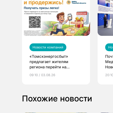
Новости компаний
Но
«Томскэнергосбыт»
Поч
предлагает жителям
Мед
региона перейти на
Нов
электронные квитанции и
про
09:10 / 03.08.26
20:10
выиграть призы
Похожие новости