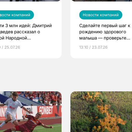
вости компаний
Новости компаний
ти 3 млн идей: Дмитрий
Сделайте первый шаг к
ведев рассказал о
рождению здорового
ой Народной
малыша — проверьте
грамме ЕР
репродуктивное здоров
 / 25.07.26
13:10 / 23.07.26
по ОМС!