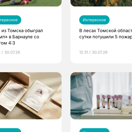
тересное
Интересное
 из Томска обыграл
В лесах Томской област
мп» в Барнауле со
сутки потушили 5 пожа
том 4:3
 / 30.07.26
12:31 / 30.07.26