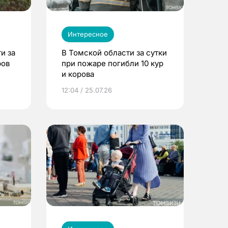
Интересное
и за
В Томской области за сутки
ров
при пожаре погибли 10 кур
и корова
12:04 / 25.07.26