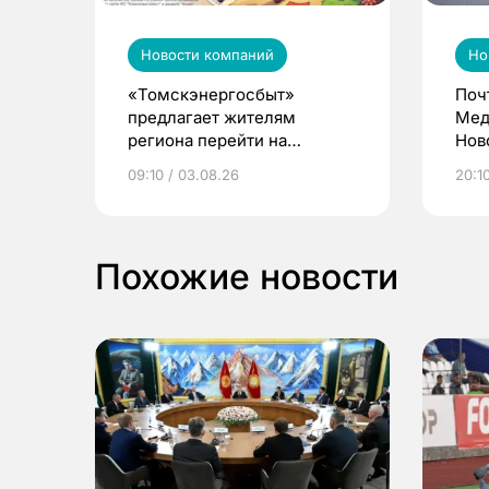
Новости компаний
Но
«Томскэнергосбыт»
Поч
предлагает жителям
Мед
региона перейти на
Нов
электронные квитанции и
про
09:10 / 03.08.26
20:10
выиграть призы
Похожие новости