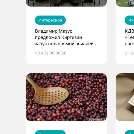
Интересное
Ин
Владимир Мазур
КДВ
предложил Киргизии
«Те
запустить прямой авиарейс
сче
из Томска
20:40 / 06.08.26
21:32