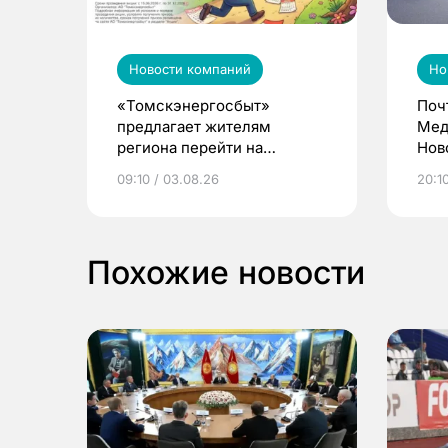
Новости компаний
Но
«Томскэнергосбыт»
Поч
предлагает жителям
Мед
региона перейти на
Нов
электронные квитанции и
про
09:10 / 03.08.26
20:10
выиграть призы
Похожие новости