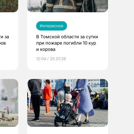
Интересное
и за
В Томской области за сутки
ров
при пожаре погибли 10 кур
и корова
12:04 / 25.07.26