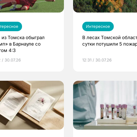
тересное
Интересное
 из Томска обыграл
В лесах Томской област
мп» в Барнауле со
сутки потушили 5 пожа
том 4:3
 / 30.07.26
12:31 / 30.07.26