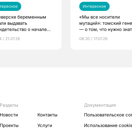
тересное
Интересное
еверске беременным
«Мы все носители
али выдавать
мутаций»: томский ген
идетельство о начале
— о том, что нужно знат
ни»
беременности
 / 21.07.26
08:30 / 17.07.26
Разделы
Документация
Новости
Контакты
Пользовательское со
Проекты
Услуги
Использование cooki