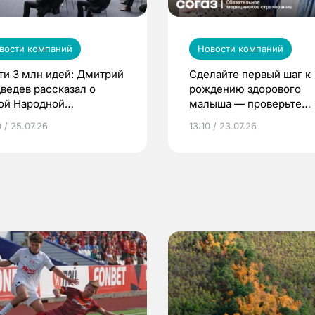
вости компаний
Новости компаний
ти 3 млн идей: Дмитрий
Сделайте первый шаг к
ведев рассказал о
рождению здорового
ой Народной
малыша — проверьте
грамме ЕР
репродуктивное здоров
 / 25.07.26
13:10 / 23.07.26
по ОМС!