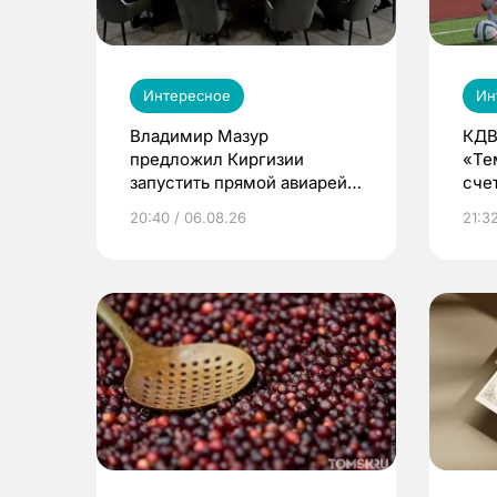
Интересное
Ин
Владимир Мазур
КДВ
предложил Киргизии
«Те
запустить прямой авиарейс
сче
из Томска
20:40 / 06.08.26
21:32