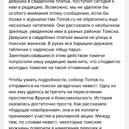
девушка в свадебном платье, поступил сегодня к
нам в редакцию. Возможно, мы не уделили бы
особого внимания этому сообщению, если бы
позже к журналистам Tomsk.ru не обратились еще
несколько читателей. Они рассказали о необычном
зрелище, увиденном ими в разных районах Томска.
Девушки в свадебных платьях вышли на улицы в
поисках женихов. В руках все барышни держали
таблички с надписью «Ищу пару».
Заинтересовавшиеся этим действом томичи
попросили нашу редакцию выяснить, что сподвигло
молодых томичек на такой отчаянный шаг.
Чтобы узнать подробности, собкор Tomsk.ru
отправился на поиски загадочных невест. Одну из
них ему удалось встретить на пересечении
проспектов Фрунзе и Комсомольского. История
оказалась достаточно проста. Как рассказала
«будущая новобрачная», она и ее коллеги
принимают участие в рекламной акции. Между
тем, по словам невест, некоторые томские
мужчины поверили в намерения девушек и