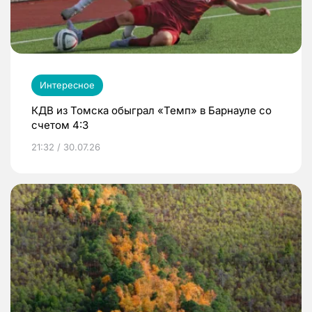
Интересное
КДВ из Томска обыграл «Темп» в Барнауле со
счетом 4:3
21:32 / 30.07.26