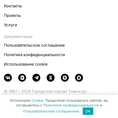
Контакты
Проекты
Услуги
Документация
Пользовательское соглашение
Политика конфиденциальности
Использование cookie
© 1997 – 2026 Городской портал Томск.ру.
Функционирует при финансовой поддержке
Используем
Cookie
. Продолжая пользоваться сайтом, вы
Министерства цифрового развития, связи и массовых
соглашаетесь с
Политикой конфиденциальности
и
коммуникаций Российской Федерации.
Пользовательским соглашением
.
OK