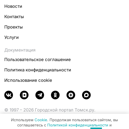
Новости
Контакты
Проекты
Услуги
Документация
Пользовательское соглашение
Политика конфиденциальности
Использование cookie
© 1997 – 2026 Городской портал Томск.ру.
Функционирует при финансовой поддержке
Используем
Cookie
. Продолжая пользоваться сайтом, вы
Министерства цифрового развития, связи и массовых
соглашаетесь с
Политикой конфиденциальности
и
коммуникаций Российской Федерации.