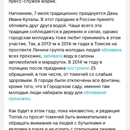
пресс-службе мэрии.
Напомним, 7 июля традиционно празднуется День
Ивана Купалы. В этот праздник в России принято
обливать друг друга водой. Чаще всего эта
традиция соблюдается в деревнях и селах, однако
городская молодежь тоже любит принимать в этом
участие. Так, в 2013-м и 2014-м годах в Томске на
проспекте Ленина группа молодых людей
обливала
всех прохожих,
заливала
воду в салоны
автомобилей и маршруток. В 2014-м году в
полицию после праздника
поступило
25
обращений, в том числе, от томичей со слабым
здоровьем. В городе были отключены все фонтаны,
кроме того, что в Городском саду, именно там
молодые люди набирали воду для
обливания
прохожих
.
Как будет в этом году, пока неизвестно, и редакция
Tomsk.ru просит томичей быть внимательнее и
обращать внимание на людей с бутылками и
ведрами в руках и не ездить с открытыми окнами