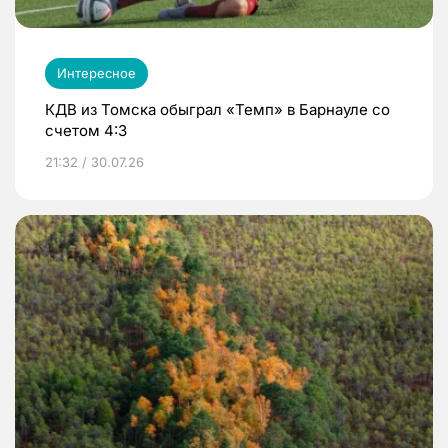
Интересное
КДВ из Томска обыграл «Темп» в Барнауле со
счетом 4:3
21:32 / 30.07.26