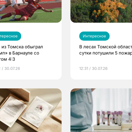
тересное
Интересное
 из Томска обыграл
В лесах Томской област
мп» в Барнауле со
сутки потушили 5 пожа
том 4:3
 / 30.07.26
12:31 / 30.07.26