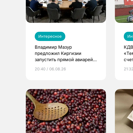
Интересное
Ин
Владимир Мазур
КДВ
предложил Киргизии
«Те
запустить прямой авиарейс
сче
из Томска
20:40 / 06.08.26
21:32