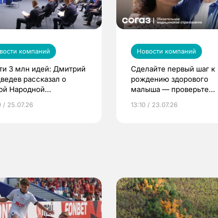
вости компаний
Новости компаний
ти 3 млн идей: Дмитрий
Сделайте первый шаг к
ведев рассказал о
рождению здорового
ой Народной
малыша — проверьте
грамме ЕР
репродуктивное здоров
 / 25.07.26
13:10 / 23.07.26
по ОМС!