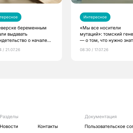
тересное
Интересное
еверске беременным
«Мы все носители
али выдавать
мутаций»: томский ген
идетельство о начале
— о том, что нужно знат
ни»
беременности
 / 21.07.26
08:30 / 17.07.26
Разделы
Документация
Новости
Контакты
Пользовательское со