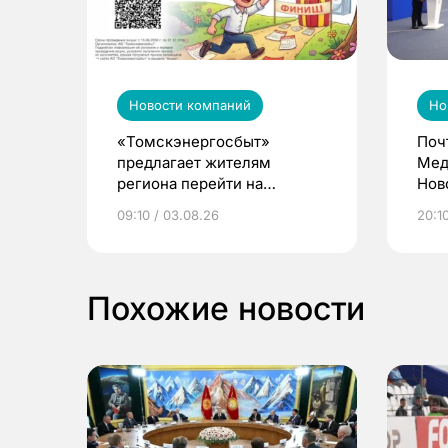
Новости компаний
Но
«Томскэнергосбыт»
Поч
предлагает жителям
Мед
региона перейти на
Нов
электронные квитанции и
про
09:10 / 03.08.26
20:10
выиграть призы
Похожие новости