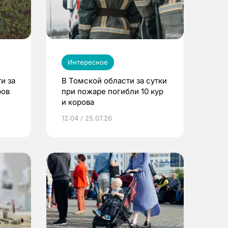
Интересное
и за
В Томской области за сутки
ров
при пожаре погибли 10 кур
и корова
12:04 / 25.07.26