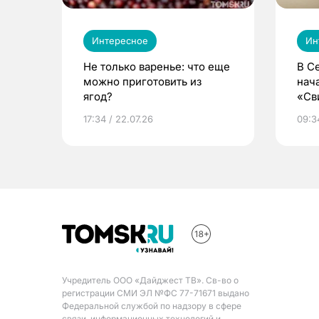
Интересное
Ин
Не только варенье: что еще
В С
можно приготовить из
нач
ягод?
«Св
жиз
17:34 / 22.07.26
09:34
Учредитель ООО «Дайджест ТВ». Св-во о
регистрации СМИ ЭЛ №ФС 77-71671 выдано
Федеральной службой по надзору в сфере
связи, информационных технологий и