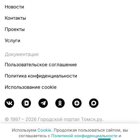
Новости
Контакты
Проекты
Услуги
Документация
Пользовательское соглашение
Политика конфиденциальности
Использование cookie
© 1997 – 2026 Городской портал Томск.ру.
Функционирует при финансовой поддержке
Используем
Cookie
. Продолжая пользоваться сайтом, вы
Министерства цифрового развития, связи и массовых
соглашаетесь с
Политикой конфиденциальности
и
коммуникаций Российской Федерации.