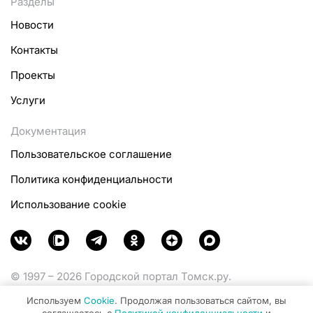
Разделы
Новости
Контакты
Проекты
Услуги
Документация
Пользовательское соглашение
Политика конфиденциальности
Использование cookie
© 1997 – 2026 Городской портал Томск.ру.
Функционирует при финансовой поддержке
Используем
Cookie
. Продолжая пользоваться сайтом, вы
Министерства цифрового развития, связи и массовых
соглашаетесь с
Политикой конфиденциальности
и