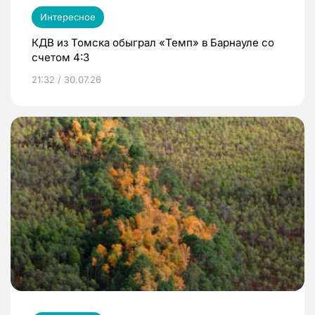
Интересное
КДВ из Томска обыграл «Темп» в Барнауле со
счетом 4:3
21:32 / 30.07.26