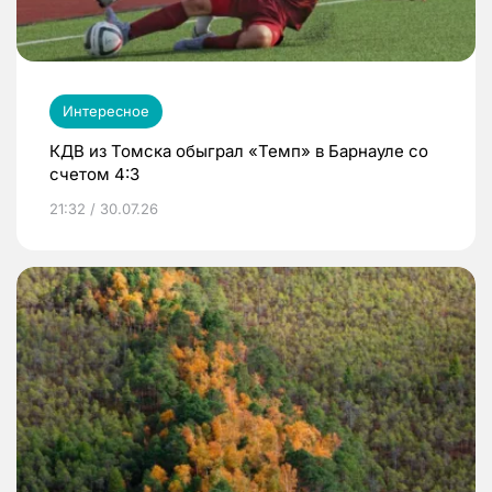
Интересное
КДВ из Томска обыграл «Темп» в Барнауле со
счетом 4:3
21:32 / 30.07.26