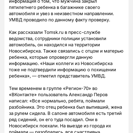
информа
ция о том, что мужчина
закрыл
пятилетнего ребенка в багажнике своего
автомобиля и увез в неизвестном направлении.
УМВД проводило по данному факту проверку.
Как рассказали Tomsk.ru в пресс-службе
ведомства, сотрудники полиции установили
автомобиль, он находился на территории
Новосибирска. Также связались с отцом и матерью
ребенка, которые опровергли данную
информацию.
«Наши коллеги из Новосибирска
тоже не подтвердили информацию о похищении
ребенка»,
—
отметил представитель УМВД.
Тем временем в группе «Регион-70» во
«ВКонтакте» пользователь Александр Перов
написал: «Все нормально, ребята, поймали
разбойника. Это отец ребенка был выпивший, жена
за рулем сидела. В салоне автомобиля есть третий
ряд сидений, он его туда посадил. Они в
Новосибирск поехали. На выезде из города их
поймали
—
разобрались, все счастливы».