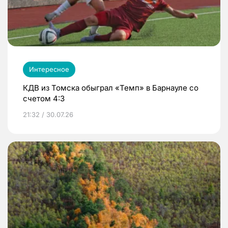
Интересное
КДВ из Томска обыграл «Темп» в Барнауле со
счетом 4:3
21:32 / 30.07.26