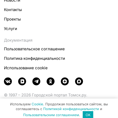
Новости
Контакты
Проекты
Услуги
Документация
Пользовательское соглашение
Политика конфиденциальности
Использование cookie
© 1997 – 2026 Городской портал Томск.ру.
Функционирует при финансовой поддержке
Используем
Cookie
. Продолжая пользоваться сайтом, вы
Министерства цифрового развития, связи и массовых
соглашаетесь с
Политикой конфиденциальности
и
коммуникаций Российской Федерации.
Пользовательским соглашением
.
OK