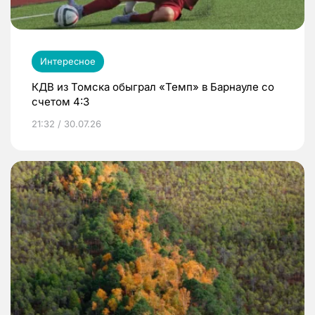
Интересное
КДВ из Томска обыграл «Темп» в Барнауле со
счетом 4:3
21:32 / 30.07.26