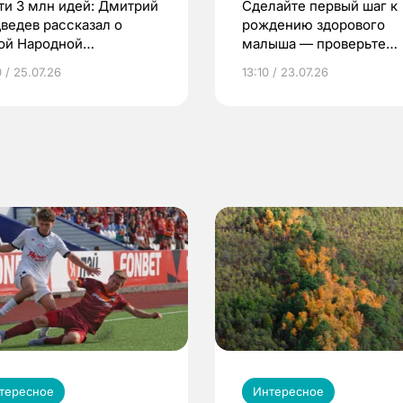
ти 3 млн идей: Дмитрий
Сделайте первый шаг к
ведев рассказал о
рождению здорового
ой Народной
малыша — проверьте
грамме ЕР
репродуктивное здоров
 / 25.07.26
13:10 / 23.07.26
по ОМС!
тересное
Интересное