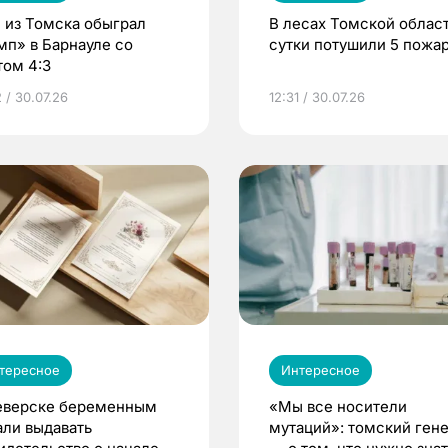
 из Томска обыграл
В лесах Томской област
мп» в Барнауле со
сутки потушили 5 пожа
том 4:3
 / 30.07.26
12:31 / 30.07.26
тересное
Интересное
еверске беременным
«Мы все носители
али выдавать
мутаций»: томский ген