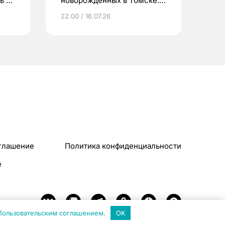
ь до
новорожденных в Томске.
Что еще берут родители?
22:00 / 16.07.26
глашение
Политика конфиденциальности
e
Пользовательским соглашением
.
OK