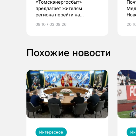
«Томскэнергосбыт»
Поч
предлагает жителям
Мед
региона перейти на
Нов
электронные квитанции и
про
09:10 / 03.08.26
20:10
выиграть призы
Похожие новости
Интересное
Ин