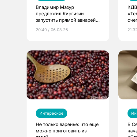
Владимир Мазур
КДВ
предложил Киргизии
«Те
запустить прямой авиарейс
сче
из Томска
20:40 / 06.08.26
21:32
Интересное
Ин
Не только варенье: что еще
В С
можно приготовить из
нач