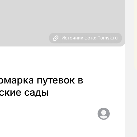
Источник фото: Tomsk.ru
рмарка путевок в
ские сады