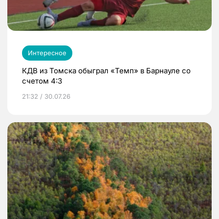
Интересное
КДВ из Томска обыграл «Темп» в Барнауле со
счетом 4:3
21:32 / 30.07.26