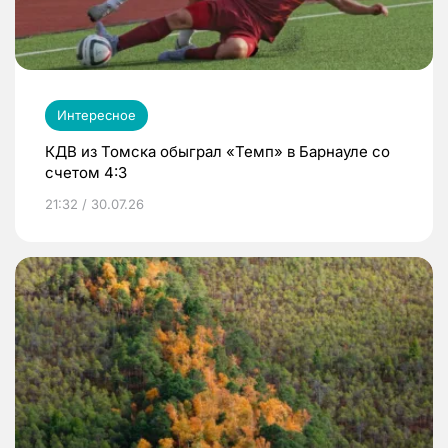
Интересное
КДВ из Томска обыграл «Темп» в Барнауле со
счетом 4:3
21:32 / 30.07.26