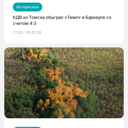
Интересное
КДВ из Томска обыграл «Темп» в Барнауле со
счетом 4:3
21:32 / 30.07.26