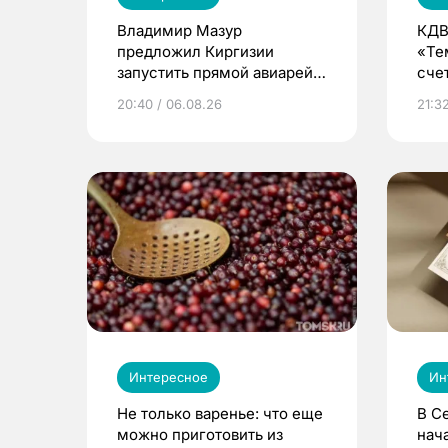
Владимир Мазур
КДВ
предложил Киргизии
«Те
запустить прямой авиарейс
сче
из Томска
20:40 / 06.08.26
21:32
Интересное
Ин
Не только варенье: что еще
В С
можно приготовить из
нач