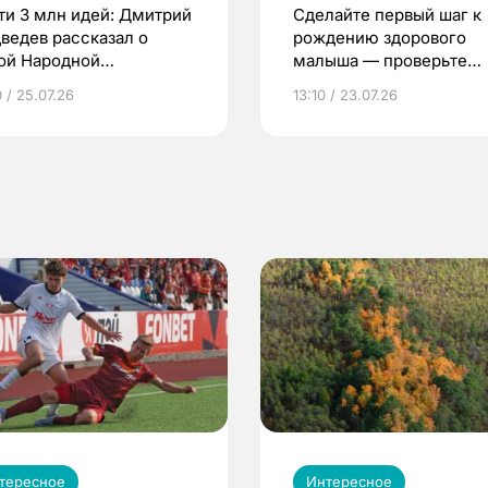
ти 3 млн идей: Дмитрий
Сделайте первый шаг к
ведев рассказал о
рождению здорового
ой Народной
малыша — проверьте
грамме ЕР
репродуктивное здоров
 / 25.07.26
13:10 / 23.07.26
по ОМС!
тересное
Интересное