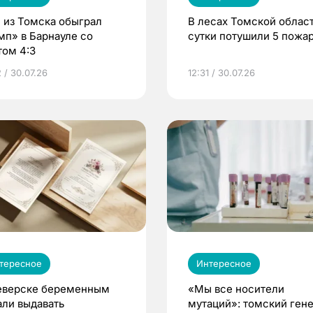
 из Томска обыграл
В лесах Томской област
мп» в Барнауле со
сутки потушили 5 пожа
том 4:3
 / 30.07.26
12:31 / 30.07.26
тересное
Интересное
еверске беременным
«Мы все носители
али выдавать
мутаций»: томский ген