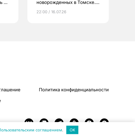
ь до
новорожденных в Томске.
Что еще берут родители?
22:00 / 16.07.26
глашение
Политика конфиденциальности
e
Пользовательским соглашением
.
OK