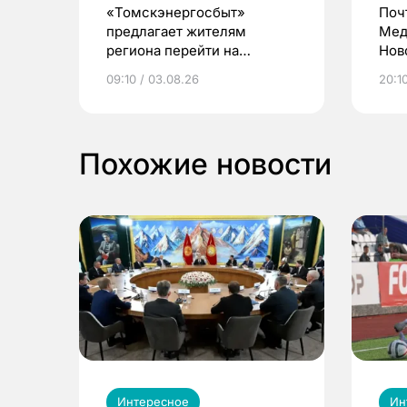
«Томскэнергосбыт»
Поч
предлагает жителям
Мед
региона перейти на
Нов
электронные квитанции и
про
09:10 / 03.08.26
20:10
выиграть призы
Похожие новости
Интересное
Ин