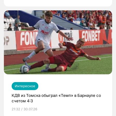
Интересное
КДВ из Томска обыграл «Темп» в Барнауле со
счетом 4:3
21:32 / 30.07.26