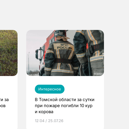
Интересное
и за
В Томской области за сутки
ров
при пожаре погибли 10 кур
и корова
12:04 / 25.07.26