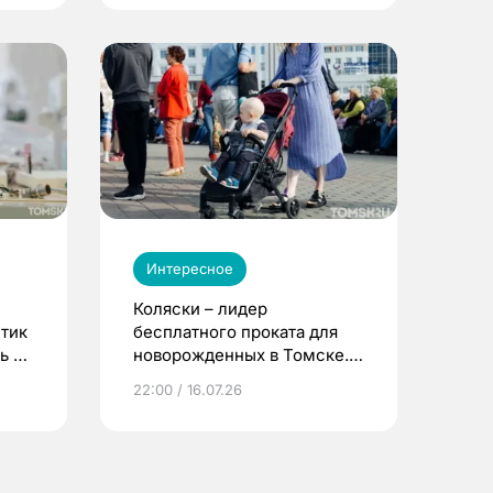
Интересное
Коляски – лидер
етик
бесплатного проката для
ь до
новорожденных в Томске.
Что еще берут родители?
22:00 / 16.07.26