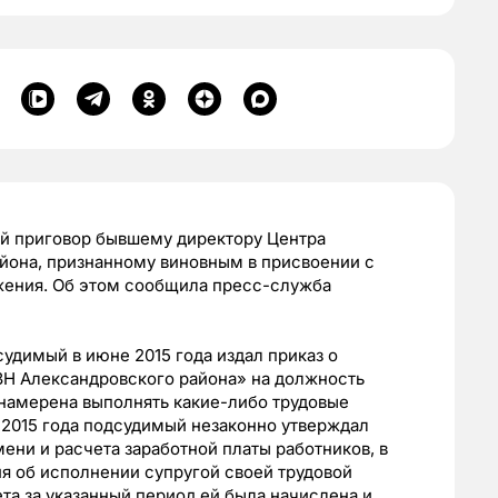
й приговор бывшему директору Центра
айона,
признанному виновным в присвоении с
жения. Об этом сообщила пресс-служба
удимый в июне 2015 года издал приказ о
ЗН Александровского района» на должность
е намерена выполнять какие-либо трудовые
 2015 года подсудимый незаконно утверждал
ени и расчета заработной платы работников, в
я об исполнении супругой своей трудовой
та за указанный период ей была начислена и