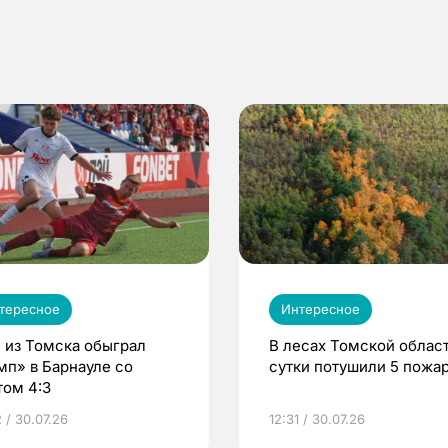
тересное
Интересное
 из Томска обыграл
В лесах Томской област
мп» в Барнауле со
сутки потушили 5 пожа
том 4:3
 / 30.07.26
12:31 / 30.07.26