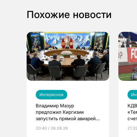
Похожие новости
Интересное
Ин
Владимир Мазур
КДВ
предложил Киргизии
«Те
запустить прямой авиарейс
сче
из Томска
20:40 / 06.08.26
21:32