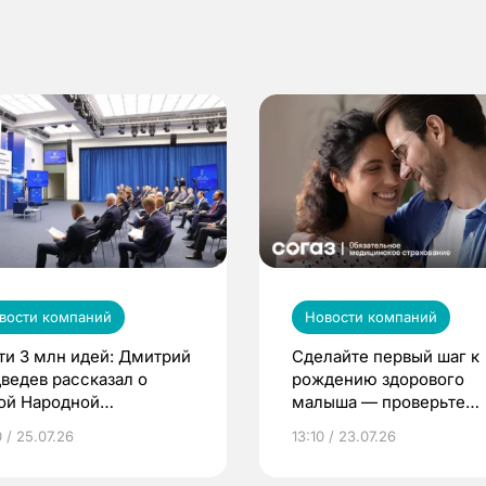
вости компаний
Новости компаний
ти 3 млн идей: Дмитрий
Сделайте первый шаг к
ведев рассказал о
рождению здорового
ой Народной
малыша — проверьте
грамме ЕР
репродуктивное здоров
 / 25.07.26
13:10 / 23.07.26
по ОМС!