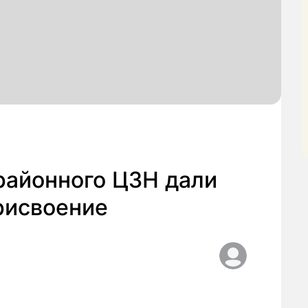
районного ЦЗН дали
рисвоение