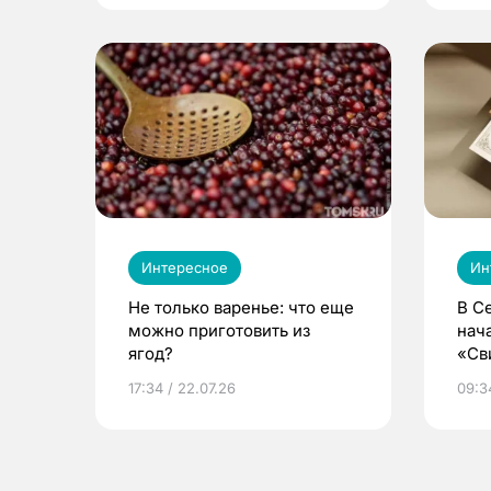
Интересное
Ин
Не только варенье: что еще
В С
можно приготовить из
нач
ягод?
«Св
жиз
17:34 / 22.07.26
09:34