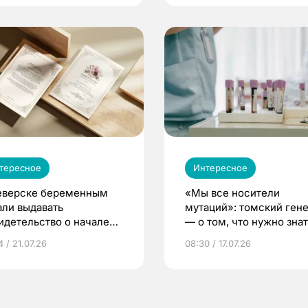
тересное
Интересное
еверске беременным
«Мы все носители
али выдавать
мутаций»: томский ген
идетельство о начале
— о том, что нужно знат
ни»
беременности
 / 21.07.26
08:30 / 17.07.26