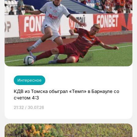
Интересное
КДВ из Томска обыграл «Темп» в Барнауле со
счетом 4:3
21:32 / 30.07.26