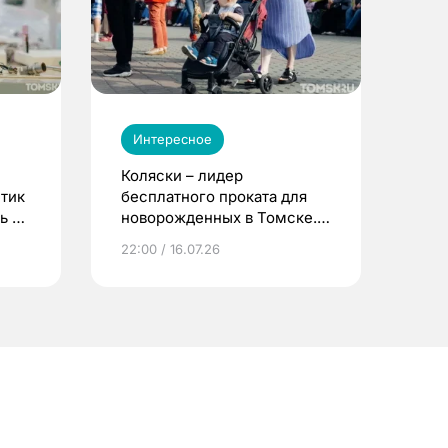
Интересное
Коляски – лидер
етик
бесплатного проката для
ь до
новорожденных в Томске.
Что еще берут родители?
22:00 / 16.07.26