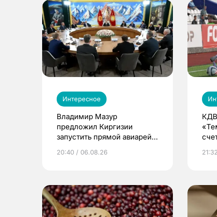
Интересное
Ин
Владимир Мазур
КДВ
предложил Киргизии
«Те
запустить прямой авиарейс
сче
из Томска
20:40 / 06.08.26
21:32