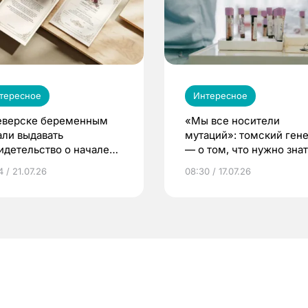
тересное
Интересное
еверске беременным
«Мы все носители
али выдавать
мутаций»: томский ген
идетельство о начале
— о том, что нужно знат
ни»
беременности
 / 21.07.26
08:30 / 17.07.26