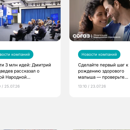
вости компаний
Новости компаний
ти 3 млн идей: Дмитрий
Сделайте первый шаг к
ведев рассказал о
рождению здорового
ой Народной
малыша — проверьте
грамме ЕР
репродуктивное здоров
 / 25.07.26
13:10 / 23.07.26
по ОМС!