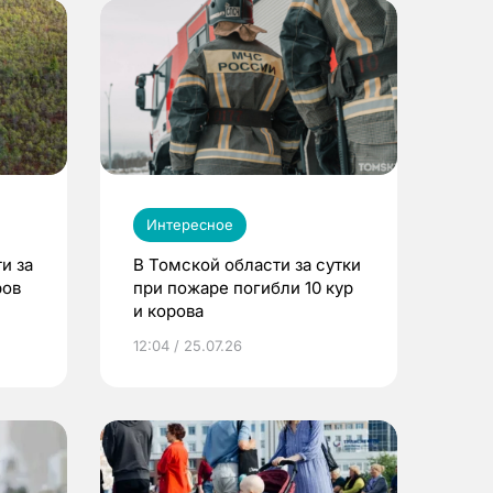
Интересное
и за
В Томской области за сутки
ров
при пожаре погибли 10 кур
и корова
12:04 / 25.07.26