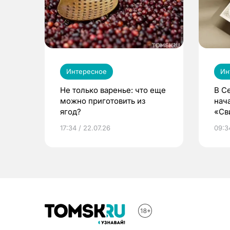
Интересное
Ин
Не только варенье: что еще
В С
можно приготовить из
нач
ягод?
«Св
жиз
17:34 / 22.07.26
09:34