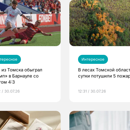
тересное
Интересное
 из Томска обыграл
В лесах Томской област
мп» в Барнауле со
сутки потушили 5 пожа
том 4:3
 / 30.07.26
12:31 / 30.07.26