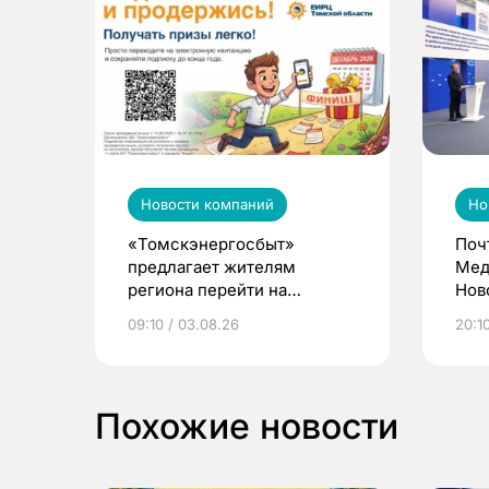
Новости компаний
Но
«Томскэнергосбыт»
Поч
предлагает жителям
Мед
региона перейти на
Нов
электронные квитанции и
про
09:10 / 03.08.26
20:10
выиграть призы
Похожие новости