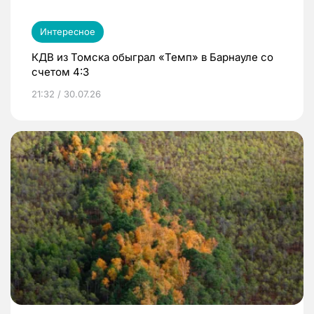
Интересное
КДВ из Томска обыграл «Темп» в Барнауле со
счетом 4:3
21:32 / 30.07.26