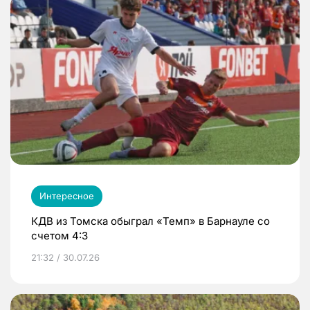
Интересное
КДВ из Томска обыграл «Темп» в Барнауле со
счетом 4:3
21:32 / 30.07.26