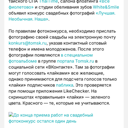
тайского СПА
ThaiTime
, салона флоатинга
«Все
фиолетово»
и студии обеливания зубов
White&Smile
объявил конкурс свадебных фотографий
«Лучшая.
Необычная. Наша»
.
По правилам фотоконкурса, необходимо прислать
фотографию своей свадьбы на электронную почту
konkurs@tomsk.ru
, указав контактный сотовый
телефон и имена молодоженов. После этого
фотографии появляются
в специальном
фотоальбоме
в группе
портала Tomsk.ru
в
социальной сети «ВКонтакте». Там за фотографии
могут голосовать «лайками» все желающие,
однако принимаются для подсчета голосов только
«лайки» подписчиков
паблика
. Это проверяется
при помощи приложения LikeChecker. На
скриншотах «правильные» «лайки» — зеленого
цвета. Красного — те, которые не учитываются.