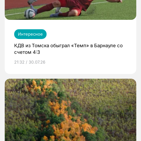
Интересное
КДВ из Томска обыграл «Темп» в Барнауле со
счетом 4:3
21:32 / 30.07.26