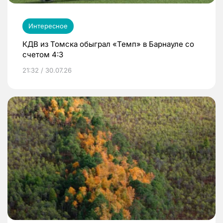
Интересное
КДВ из Томска обыграл «Темп» в Барнауле со
счетом 4:3
21:32 / 30.07.26