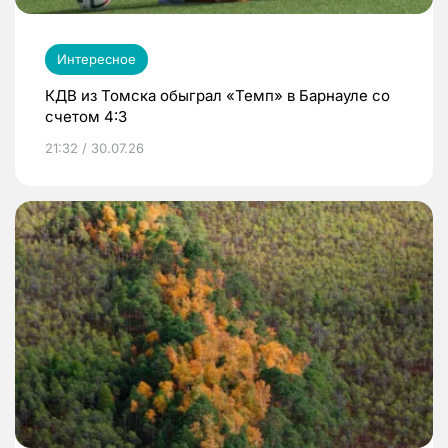
Интересное
КДВ из Томска обыграл «Темп» в Барнауле со
счетом 4:3
21:32 / 30.07.26