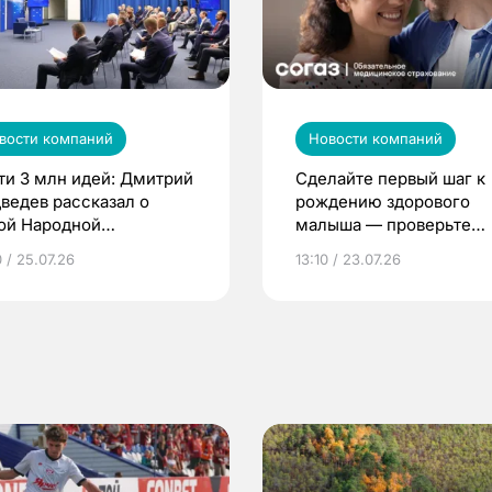
вости компаний
Новости компаний
ти 3 млн идей: Дмитрий
Сделайте первый шаг к
ведев рассказал о
рождению здорового
ой Народной
малыша — проверьте
грамме ЕР
репродуктивное здоров
 / 25.07.26
13:10 / 23.07.26
по ОМС!