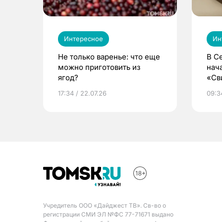
Интересное
Ин
Не только варенье: что еще
В С
можно приготовить из
нач
ягод?
«Св
жиз
17:34 / 22.07.26
09:34
Учредитель ООО «Дайджест ТВ». Св-во о
регистрации СМИ ЭЛ №ФС 77-71671 выдано