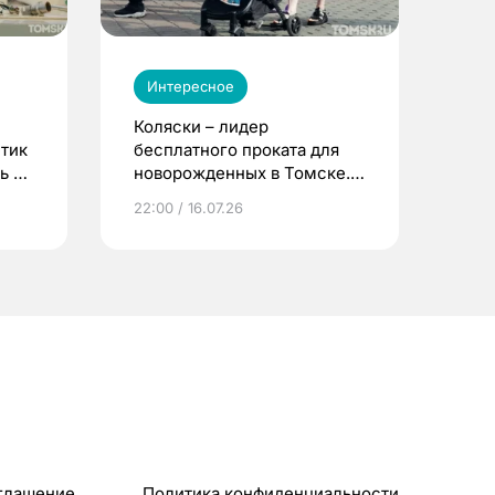
Интересное
Коляски – лидер
етик
бесплатного проката для
ь до
новорожденных в Томске.
Что еще берут родители?
22:00 / 16.07.26
глашение
Политика конфиденциальности