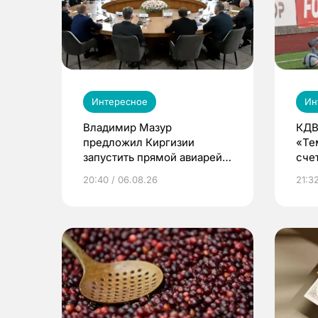
Интересное
Ин
Владимир Мазур
КДВ
предложил Киргизии
«Те
запустить прямой авиарейс
сче
из Томска
20:40 / 06.08.26
21:32