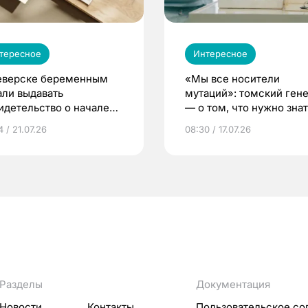
тересное
Интересное
еверске беременным
«Мы все носители
али выдавать
мутаций»: томский ген
идетельство о начале
— о том, что нужно знат
ни»
беременности
 / 21.07.26
08:30 / 17.07.26
Разделы
Документация
Новости
Контакты
Пользовательское со