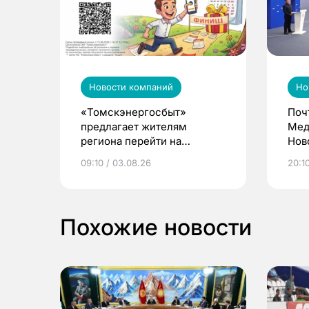
Новости компаний
Но
«Томскэнергосбыт»
Поч
предлагает жителям
Мед
региона перейти на
Нов
электронные квитанции и
про
09:10 / 03.08.26
20:10
выиграть призы
Похожие новости