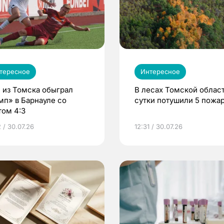
тересное
Интересное
 из Томска обыграл
В лесах Томской област
мп» в Барнауле со
сутки потушили 5 пожа
том 4:3
 / 30.07.26
12:31 / 30.07.26