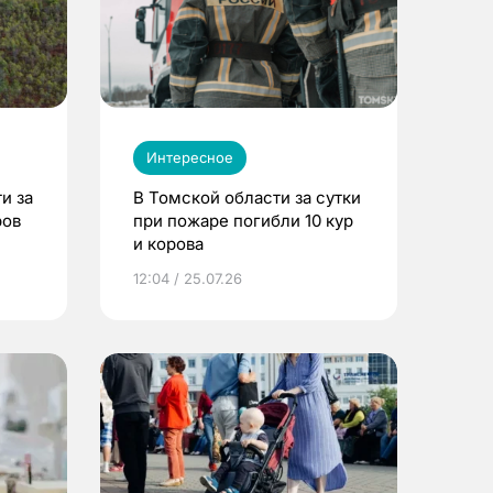
Интересное
и за
В Томской области за сутки
ров
при пожаре погибли 10 кур
и корова
12:04 / 25.07.26