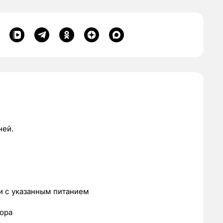
ней.
и с указанным питанием
тора