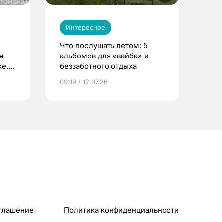
Интересное
Что послушать летом: 5
я
альбомов для «вайба» и
е.
беззаботного отдыха
и?
09:19 / 12.07.26
глашение
Политика конфиденциальности