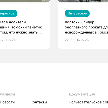
тересное
Интересное
 все носители
Коляски – лидер
аций»: томский генетик
бесплатного проката дл
том, что нужно знать до
новорожденных в Томск
еменности
Что еще берут родител
 / 17.07.26
22:00 / 16.07.26
Разделы
Документация
Новости
Контакты
Пользовательское со