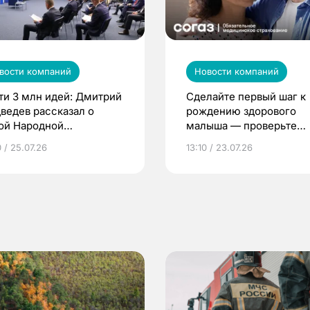
вости компаний
Новости компаний
ти 3 млн идей: Дмитрий
Сделайте первый шаг к
ведев рассказал о
рождению здорового
ой Народной
малыша — проверьте
грамме ЕР
репродуктивное здоров
 / 25.07.26
13:10 / 23.07.26
по ОМС!