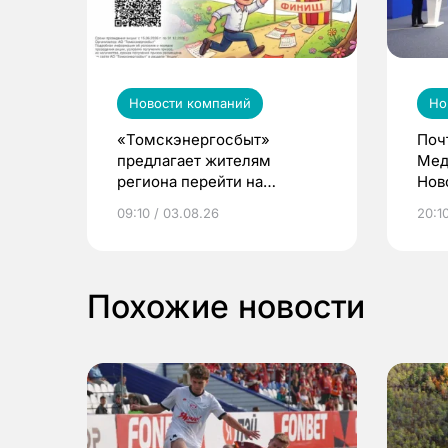
Новости компаний
Но
«Томскэнергосбыт»
Поч
предлагает жителям
Мед
региона перейти на
Нов
электронные квитанции и
про
09:10 / 03.08.26
20:10
выиграть призы
Похожие новости