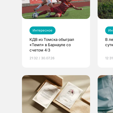
Интересное
Ин
КДВ из Томска обыграл
В л
«Темп» в Барнауле со
сут
счетом 4:3
21:32 / 30.07.26
12:31