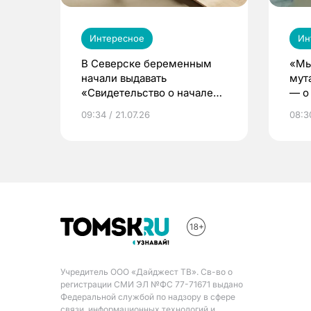
Интересное
Ин
В Северске беременным
«Мы
начали выдавать
мут
«Свидетельство о начале
— о 
жизни»
бер
09:34 / 21.07.26
08:30
Учредитель ООО «Дайджест ТВ». Св-во о
регистрации СМИ ЭЛ №ФС 77-71671 выдано
Федеральной службой по надзору в сфере
связи, информационных технологий и