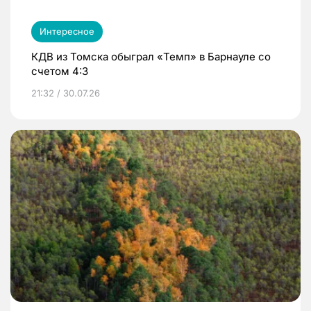
Интересное
КДВ из Томска обыграл «Темп» в Барнауле со
счетом 4:3
21:32 / 30.07.26