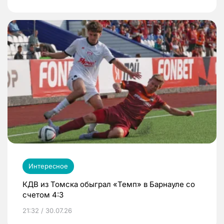
Интересное
КДВ из Томска обыграл «Темп» в Барнауле со
счетом 4:3
21:32 / 30.07.26