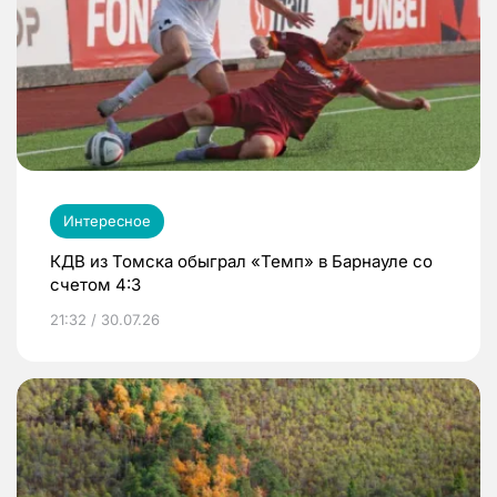
Интересное
КДВ из Томска обыграл «Темп» в Барнауле со
счетом 4:3
21:32 / 30.07.26