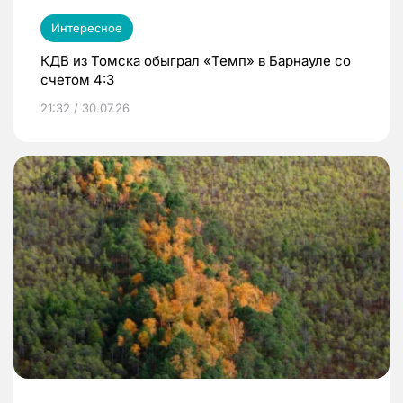
Интересное
КДВ из Томска обыграл «Темп» в Барнауле со
счетом 4:3
21:32 / 30.07.26