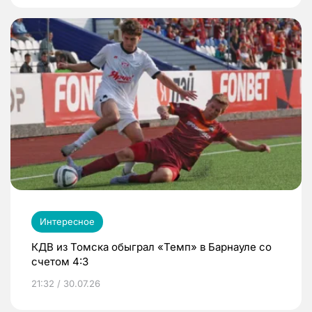
Интересное
КДВ из Томска обыграл «Темп» в Барнауле со
счетом 4:3
21:32 / 30.07.26