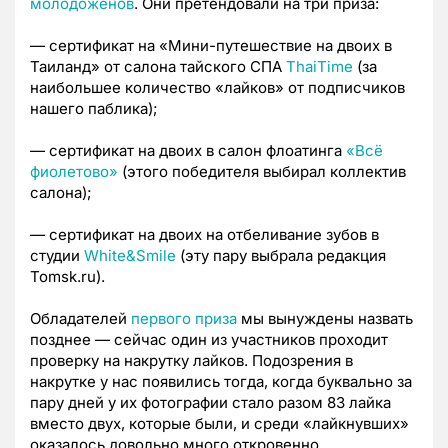
молодоженов
. Они претендовали на три приза:
— сертификат на «Мини-путешествие на двоих в
Таиланд» от салона тайского СПА
ThaiTime
(за
наибольшее количество «лайков» от подписчиков
нашего паблика);
— сертификат на двоих в салон флоатинга
«Всё
фиолетово»
(этого победителя выбирал коллектив
салона);
— сертификат на двоих на отбеливание зубов в
студии
White&Smile
(эту пару выбрала редакция
Tomsk.ru).
Обладателей
первого приза
мы вынуждены назвать
позднее — сейчас один из участников проходит
проверку на накрутку лайков. Подозрения в
накрутке у нас появились тогда, когда буквально за
пару дней у их фотографии стало разом 83 лайка
вместо двух, которые были, и среди «лайкнувших»
оказалось довольно много откровенно