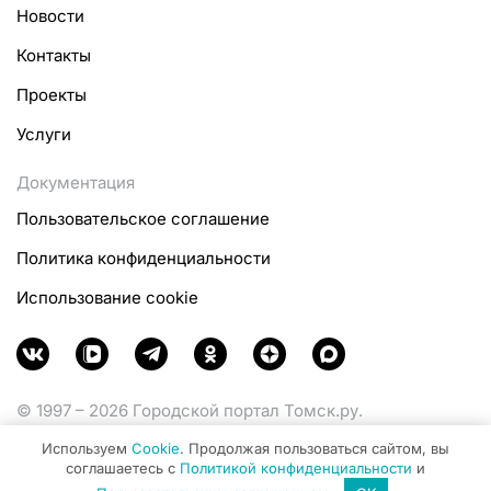
Новости
Контакты
Проекты
Услуги
Документация
Пользовательское соглашение
Политика конфиденциальности
Использование cookie
© 1997 – 2026 Городской портал Томск.ру.
Функционирует при финансовой поддержке
Используем
Cookie
. Продолжая пользоваться сайтом, вы
Министерства цифрового развития, связи и массовых
соглашаетесь с
Политикой конфиденциальности
и
коммуникаций Российской Федерации.