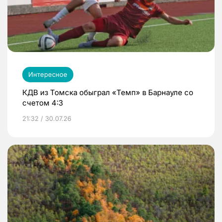
Интересное
КДВ из Томска обыграл «Темп» в Барнауле со
счетом 4:3
21:32 / 30.07.26