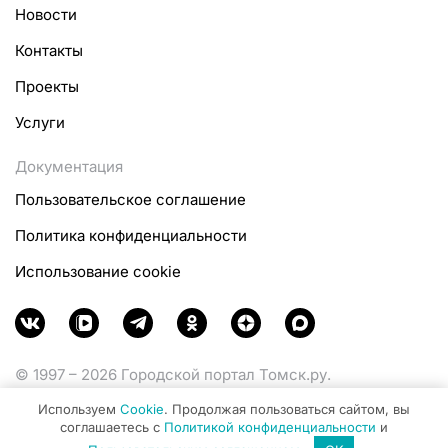
Новости
Контакты
Проекты
Услуги
Документация
Пользовательское соглашение
Политика конфиденциальности
Использование cookie
© 1997 – 2026 Городской портал Томск.ру.
Функционирует при финансовой поддержке
Используем
Cookie
. Продолжая пользоваться сайтом, вы
Министерства цифрового развития, связи и массовых
соглашаетесь с
Политикой конфиденциальности
и
коммуникаций Российской Федерации.