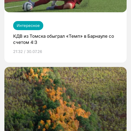
Интересное
КДВ из Томска обыграл «Темп» в Барнауле со
счетом 4:3
21:32 / 30.07.26