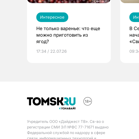
Интересное
Ин
Не только варенье: что еще
В С
можно приготовить из
нач
ягод?
«Св
жиз
17:34 / 22.07.26
09:34
Учредитель ООО «Дайджест ТВ». Св-во о
регистрации СМИ ЭЛ №ФС 77-71671 выдано
Федеральной службой по надзору в сфере
связи, информационных технологий и