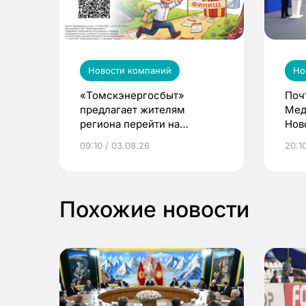
Новости компаний
Но
«Томскэнергосбыт»
Поч
предлагает жителям
Мед
региона перейти на
Нов
электронные квитанции и
про
09:10 / 03.08.26
20:10
выиграть призы
Похожие новости