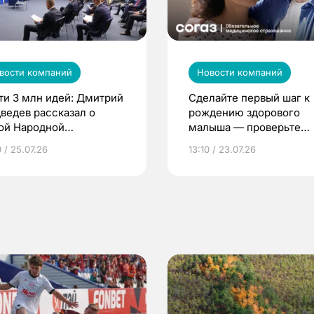
вости компаний
Новости компаний
ти 3 млн идей: Дмитрий
Сделайте первый шаг к
ведев рассказал о
рождению здорового
ой Народной
малыша — проверьте
грамме ЕР
репродуктивное здоров
 / 25.07.26
13:10 / 23.07.26
по ОМС!