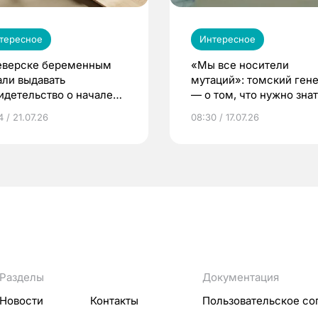
тересное
Интересное
еверске беременным
«Мы все носители
али выдавать
мутаций»: томский ген
идетельство о начале
— о том, что нужно знат
ни»
беременности
 / 21.07.26
08:30 / 17.07.26
Разделы
Документация
Новости
Контакты
Пользовательское со