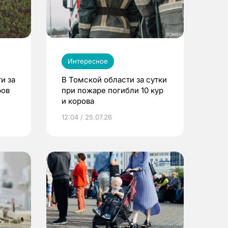
Интересное
и за
В Томской области за сутки
ров
при пожаре погибли 10 кур
и корова
12:04 / 25.07.26