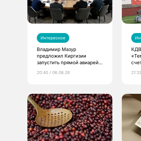
Интересное
Ин
Владимир Мазур
КДВ
предложил Киргизии
«Те
запустить прямой авиарейс
сче
из Томска
20:40 / 06.08.26
21:32