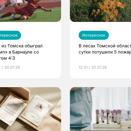
тересное
Интересное
 из Томска обыграл
В лесах Томской област
мп» в Барнауле со
сутки потушили 5 пожа
том 4:3
 / 30.07.26
12:31 / 30.07.26