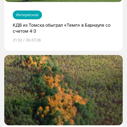
Интересное
КДВ из Томска обыграл «Темп» в Барнауле со
счетом 4:3
21:32 / 30.07.26