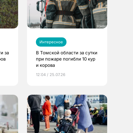
Интересное
и за
В Томской области за сутки
ров
при пожаре погибли 10 кур
и корова
12:04 / 25.07.26