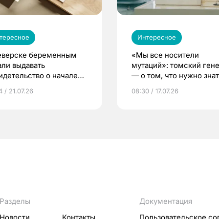
тересное
Интересное
еверске беременным
«Мы все носители
али выдавать
мутаций»: томский ген
идетельство о начале
— о том, что нужно знат
ни»
беременности
 / 21.07.26
08:30 / 17.07.26
Разделы
Документация
Новости
Контакты
Пользовательское со