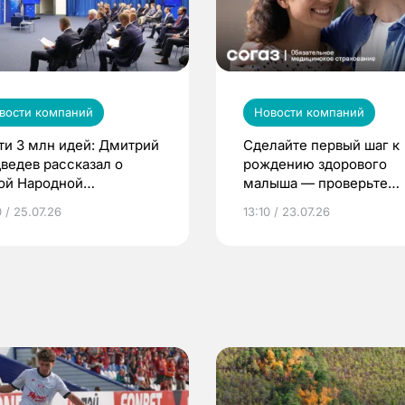
вости компаний
Новости компаний
ти 3 млн идей: Дмитрий
Сделайте первый шаг к
ведев рассказал о
рождению здорового
ой Народной
малыша — проверьте
грамме ЕР
репродуктивное здоров
 / 25.07.26
13:10 / 23.07.26
по ОМС!