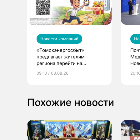
Новости компаний
Но
«Томскэнергосбыт»
Поч
предлагает жителям
Мед
региона перейти на
Нов
электронные квитанции и
про
09:10 / 03.08.26
20:10
выиграть призы
Похожие новости