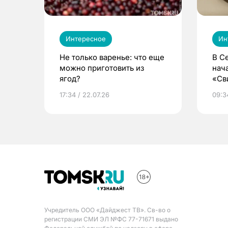
Интересное
Ин
Не только варенье: что еще
В С
можно приготовить из
нач
ягод?
«Св
жиз
17:34 / 22.07.26
09:34
Учредитель ООО «Дайджест ТВ». Св-во о
регистрации СМИ ЭЛ №ФС 77-71671 выдано