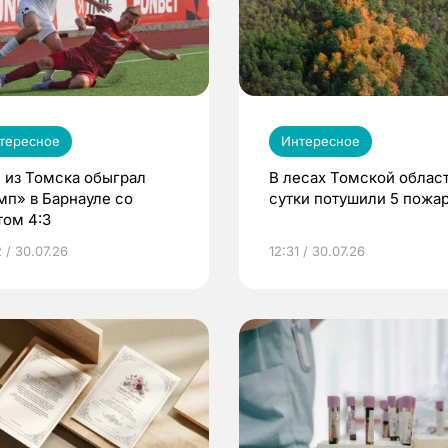
тересное
Интересное
 из Томска обыграл
В лесах Томской област
мп» в Барнауле со
сутки потушили 5 пожа
том 4:3
 / 30.07.26
12:31 / 30.07.26