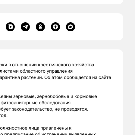
ки в отношении крестьянского хозяйства
листами областного управления
рантина растений. Об этом сообщается на сайте
ысеяны зерновые, зернобобовые и кормовые
е фитосанитарные обследования
ебует законодательство, не проводятся.
год.
должностное лица привлечены к
но предписание об устранении выявленных