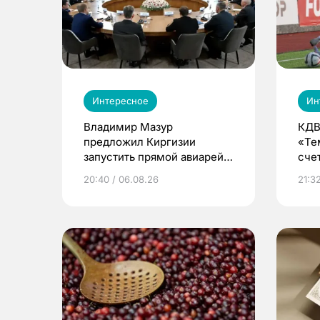
Интересное
Ин
Владимир Мазур
КДВ
предложил Киргизии
«Те
запустить прямой авиарейс
сче
из Томска
20:40 / 06.08.26
21:32