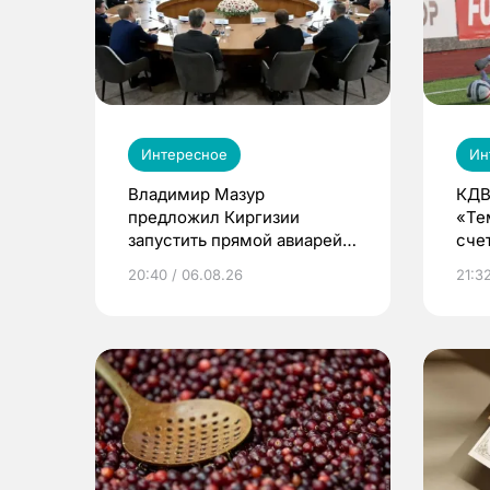
Интересное
Ин
Владимир Мазур
КДВ
предложил Киргизии
«Те
запустить прямой авиарейс
сче
из Томска
20:40 / 06.08.26
21:32