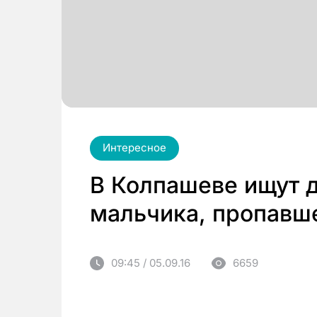
Интересное
В Колпашеве ищут 
мальчика, пропавш
09:45 / 05.09.16
6659