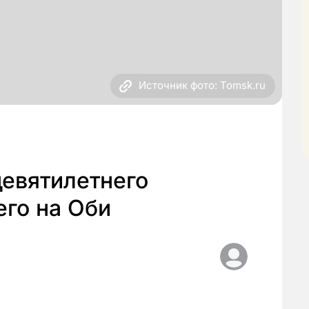
Источник фото: Tomsk.ru
девятилетнего
его на Оби