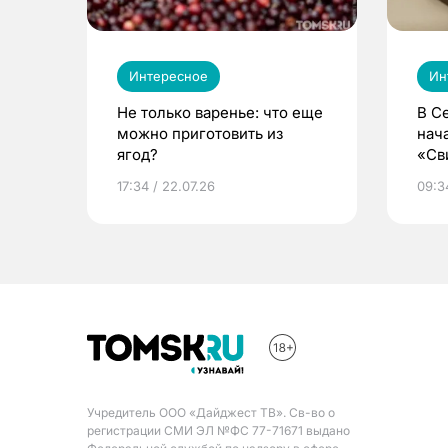
Интересное
Ин
Не только варенье: что еще
В С
можно приготовить из
нач
ягод?
«Св
жиз
17:34 / 22.07.26
09:34
Учредитель ООО «Дайджест ТВ». Св-во о
регистрации СМИ ЭЛ №ФС 77-71671 выдано