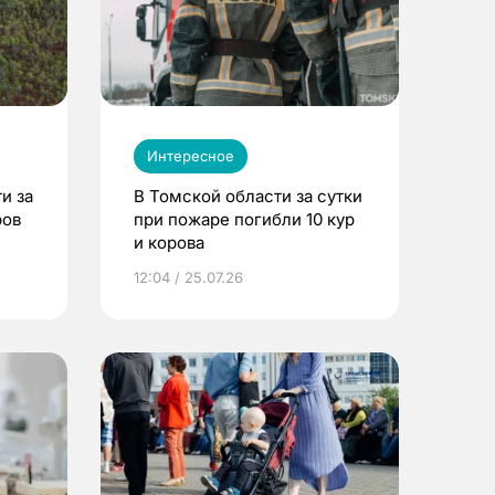
Интересное
и за
В Томской области за сутки
ров
при пожаре погибли 10 кур
и корова
12:04 / 25.07.26