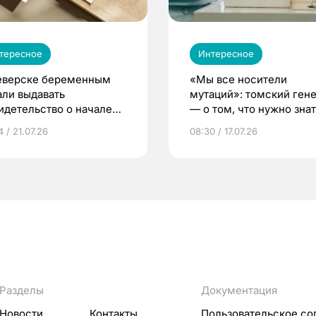
тересное
Интересное
еверске беременным
«Мы все носители
али выдавать
мутаций»: томский ген
идетельство о начале
— о том, что нужно знат
ни»
беременности
 / 21.07.26
08:30 / 17.07.26
Разделы
Документация
Новости
Контакты
Пользовательское со