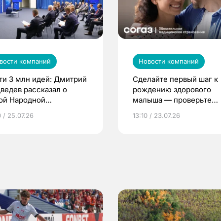
вости компаний
Новости компаний
ти 3 млн идей: Дмитрий
Сделайте первый шаг к
ведев рассказал о
рождению здорового
ой Народной
малыша — проверьте
грамме ЕР
репродуктивное здоров
 / 25.07.26
13:10 / 23.07.26
по ОМС!