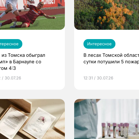
тересное
Интересное
 из Томска обыграл
В лесах Томской област
мп» в Барнауле со
сутки потушили 5 пожа
том 4:3
 / 30.07.26
12:31 / 30.07.26