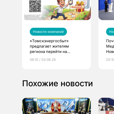
Новости компаний
Но
«Томскэнергосбыт»
Поч
предлагает жителям
Мед
региона перейти на
Нов
электронные квитанции и
про
09:10 / 03.08.26
20:10
выиграть призы
Похожие новости