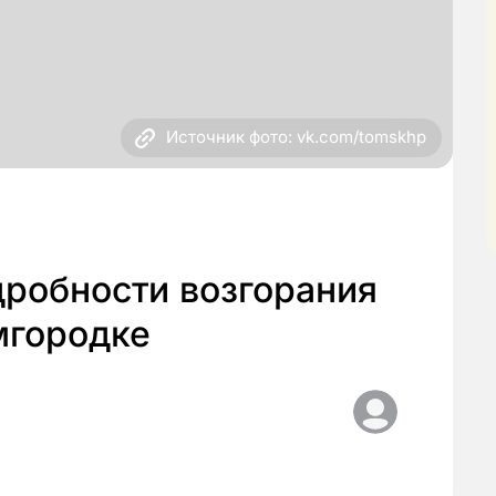
Источник фото: vk.com/tomskhp
дробности возгорания
мгородке