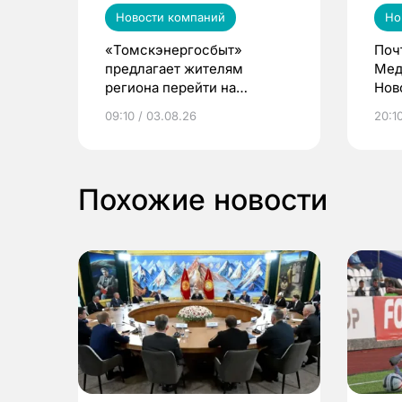
Новости компаний
Но
«Томскэнергосбыт»
Поч
предлагает жителям
Мед
региона перейти на
Нов
электронные квитанции и
про
09:10 / 03.08.26
20:10
выиграть призы
Похожие новости