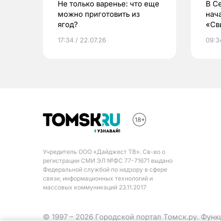
Не только варенье: что еще
В С
можно приготовить из
нач
ягод?
«Св
жиз
17:34 / 22.07.26
09:34
Учредитель ООО «Дайджест ТВ». Св-во о
регистрации СМИ ЭЛ №ФС 77-71671 выдано
Федеральной службой по надзору в сфере
связи, информационных технологий и
массовых коммуникаций 23.11.2017
© 1997 – 2026 Городской портал Томск.ру. Фун