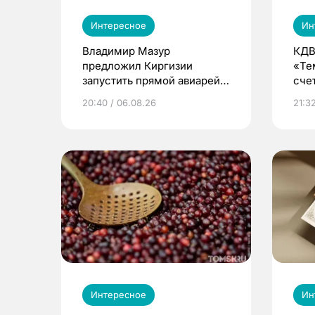
Интересное
Ин
Владимир Мазур
КДВ
предложил Киргизии
«Те
запустить прямой авиарейс
сче
из Томска
20:40 / 06.08.26
21:32
Интересное
Ин