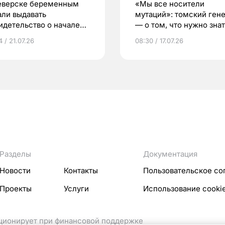
еверске беременным
«Мы все носители
али выдавать
мутаций»: томский ген
идетельство о начале
— о том, что нужно знат
ни»
беременности
 / 21.07.26
08:30 / 17.07.26
Разделы
Документация
Новости
Контакты
Пользовательское со
Проекты
Услуги
Использование cooki
кционирует при финансовой поддержке