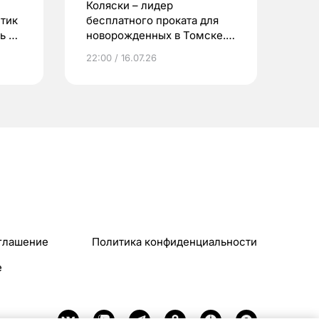
Коляски – лидер
етик
бесплатного проката для
ь до
новорожденных в Томске.
Что еще берут родители?
22:00 / 16.07.26
глашение
Политика конфиденциальности
e