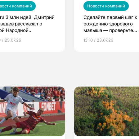
вости компаний
Новости компаний
ти 3 млн идей: Дмитрий
Сделайте первый шаг к
ведев рассказал о
рождению здорового
ой Народной
малыша — проверьте
грамме ЕР
репродуктивное здоров
 / 25.07.26
13:10 / 23.07.26
по ОМС!